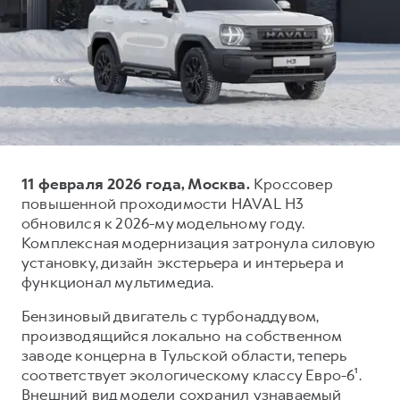
Тест-драйв
СЕРВИСНОЕ ОБСЛУЖИВАНИЕ
О дилере
Трейд-ин
Нулевое ТО
Наша команда
H7
H9
Программа «Помощь на дороге»
Контакты
от 3 799 000 ₽
от 4 799 000 ₽
КРЕДИТ И СТРАХОВАНИЕ
Регламенты технического обслуживания
Кредитный калькулятор
Электронный ПТС
Страхование
11 февраля 2026 года, Москва.
Кроссовер
Кредит
ПОДДЕРЖКА
повышенной проходимости HAVAL H3
обновился к 2026-му модельному году.
GWM Безопасность
Комплексная модернизация затронула силовую
КОРПОРАТИВНЫМ КЛИЕНТАМ
Гарантия HAVAL
установку, дизайн экстерьера и интерьера и
функционал мультимедиа.
Для малого бизнеса
Мобильное приложение GWM
Бензиновый двигатель с турбонаддувом,
Корпоративным клиентам
Программа «HAVAL Защита+»
производящийся локально на собственном
Крупным корпоративным клиентам
Руководства по эксплуатации
заводе концерна в Тульской области, теперь
Система управления автопарком
Подписки
соответствует экологическому классу Евро-6¹.
Внешний вид модели сохранил узнаваемый