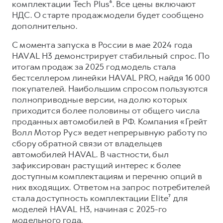
комплектации Tech Plus⁶. Все цены включают
НДС. О старте продаж модели будет сообщено
дополнительно.
С момента запуска в России в мае 2024 года
HAVAL H3 демонстрирует стабильный спрос. По
итогам продаж за 2025 год модель стала
бестселлером линейки HAVAL PRO, найдя 16 000
покупателей. Наибольшим спросом пользуются
полноприводные версии, на долю которых
приходится более половины от общего числа
проданных автомобилей в РФ. Компания «Грейт
Волл Мотор Рус» ведет непрерывную работу по
сбору обратной связи от владельцев
автомобилей HAVAL. В частности, был
зафиксирован растущий интерес к более
доступным комплектациям и перечню опций в
них входящих. Ответом на запрос потребителей
стала доступность комплектации Elite⁷ для
моделей HAVAL H3, начиная с 2025-го
модельного года.