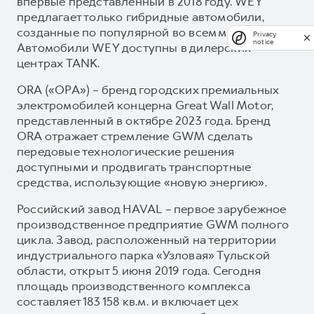
впервые представленный в 2018 году. WEY
предлагает только гибридные автомобили,
созданные по популярной во всем мире схеме.
Privacy
notice
Автомобили WEY доступны в дилерских
центрах TANK.
ORA («ОРА») – бренд городских премиальных
электромобилей концерна Great Wall Motor,
представленный в октябре 2023 года. Бренд
ORA отражает стремление GWM сделать
передовые технологические решения
доступными и продвигать транспортные
средства, использующие «новую энергию».
Российский завод HAVAL – первое зарубежное
производственное предприятие GWM полного
цикла. Завод, расположенный на территории
индустриального парка «Узловая» Тульской
области, открыт 5 июня 2019 года. Сегодня
площадь производственного комплекса
составляет 183 158 кв.м. и включает цех