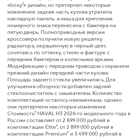
Сервис для корпоративных клиентов
«boxy²» дизайн, но претерпел некоторые
HAVAL Лизинг
АКСЕССУАРЫ HAVAL
изменения: задняя часть кузова утратила
накладную панель, а ниша для крепления
Автомобильные аксессуары
номерного знака перенесена с бампера на
АКСЕССУАРЫ HAVAL
Коллекция PRO
пятую дверь. Полноприводные версии
кроссовера получили новую решетку
Автомобильные аксессуары
Коллекция Базовая
радиатора, окрашенную в черный цвет,
Коллекция PRO
Коллекция Детская
сочетаясь по оттенку, стилю и фактуре с
передним бампером и колесными арками.
Коллекция Базовая
Модификации с передним приводом сохранили
Коллекция Детская
прежний дизайн передней части кузова.
Площадь заднего стекла увеличилась. Для
улучшения обзорности добавлен задний
стеклоочиститель с омывателем. Количество
комплектаций осталось неизменным, однако
они претерпели некоторые изменения.
Стоимость³ HAVAL H3 2026-го модельного года в
России составляет от 2 699 000 рублей в
комплектации Elite⁴, от 2 899 000 рублей в
комплектации Premium⁵ и 3 499 000 рублей в