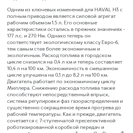
Одним из ключевых изменений для HAVAL H3 с
полным приводом является силовой агрегат
рабочим объемом 1.5 л. Его основные
характеристики остались в прежних значениях -
177 л.с. и 270 Нм. Однако теперь он
соответствует экологическому классу Евро-6,
тем самым став более экономичным и
экологичным. Расход топлива в городском
цикле снизился на 0,4 л км и теперь составляет
10,4 л на 100 км. Экономичность в смешанном
цикле улучшена на 0,1 л до 8,2 л на 100 км.
Двигатель работает по экономичному циклу
Миллера. Снижению расхода топлива также
способствуют непосредственный впрыск,
система регулировки фаз газораспределения и
существенно сокращенное время прогрева до
рабочей температуры. Как и прежде, двигатель
сочетается с 7-ступенчатой преселективной
роботизированной коробкой передач и