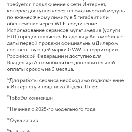
требуется подключение к сети Интернет,
которое доступно через телематический модуль
по ежемесячному лимиту в 5 гигабайт или
обеспечение через Wi-Fi соединение.
Использование сервисов мультимедиа (услуги
HUT) предоставляется Владельцу Автомобиля с
даты первой продажи официальным Дилером
соответствующей марки GWM на территории
Российской Федерации и доступно для
Владельца Автомобиля без дополнительной
оплаты сроком на 3 месяца.
¹²Для работы сервиса необходимо подключение
к Интернету и подписка Яндекс Плюс.
¹³ГэВэЭм коннекшн
¹⁴Начиная с 2025-го модельного года
¹⁵Оува зэ эйр
¹⁶Вай-фай