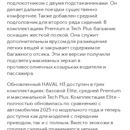
подлокотником с двумя подстаканниками. Он
делает дальние поездки существенно
комфортнее. Также добавлен средний
подголовник для второго ряда сидений. В
комплектациях Premium и Tech Plus багажник
оснащен жесткой полкой. Она служит
дополнительным ярусом для размещения
легких вещей и закрывает содержимое
багажного отсека. Эти же версии получили
подсветку макияжных зеркал в
противосолнечных козырьках водителя и
пассажира.
Обновленный HAVAL H3 доступен в трех
комплектациях: базовой Elite, средней Premium
и максимальной Tech Plus. Комплектация Elite –
полностью обновилась по сравнению с
автомобилем 2025-го модельного года и теперь
доступна как для моделей с передним
приводом, так и с полным. Вместо экокожи в
отделке сидений применяется черная