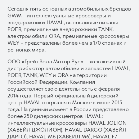
Сегодня пять основных автомобильных брендов
GWM – интеллектуальные кроссоверы и
внедорожники HAVAL, выносливые пикапы
POER, премиальные внедорожники TANK,
электромобили ORA, премиальные кроссоверы
WEY – представлены более чем в 170 странах и
регионах мира.
ООО «Грейт Волл Мотор Рус» – эксклюзивный
дистрибьютор автомобилей и запчастей HAVAL,
POER, TANK, WEY и ORA на территории
Российской Федерации. Компания
осуществляет свою деятельность с февраля
2014 года. Первый официальный дилерский
центр HAVAL открылся в Москве в июне 2015
года. На данный момент в России представлено
более 250 дилерских центров HAVAL:
интеллектуальные кроссоверы HAVAL JOLION
(ХАВЕЙЛ ДЖО́ЛИОН), HAVAL DARGO (ХАВЕЙЛ
ДА́РГО), HAVAL М6 (ХАВЕЙЛ M6), HAVAL F7