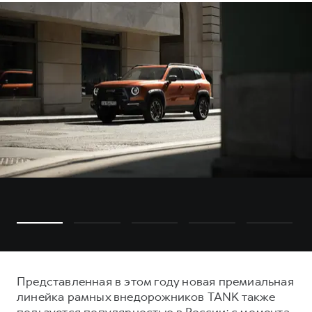
Представленная в этом году новая премиальная
линейка рамных внедорожников TANK также