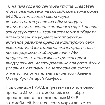
Сервис для корпоративных клиентов
«
С начала года по сентябрь группа Great Wall
HAVAL Лизинг
АКСЕССУАРЫ HAVAL
Motor реализовала на российском рынке более
Автомобильные аксессуары
84 500 автомобилей своих марок,
четырехкратно увеличив объем продаж
АКСЕССУАРЫ HAVAL
Коллекция PRO
аналогичного периода прошлого года. В основе
Автомобильные аксессуары
Коллекция Базовая
этих результатов – верная стратегия в области
планирования и управления продуктом,
Коллекция PRO
Коллекция Детская
активное развитие брендов и дилерской сети,
Коллекция Базовая
всесторонний контроль качества продуктов и
послепродажного обслуживания. Мы
Коллекция Детская
предлагаем технологичные кроссоверы и
внедорожники, адаптированные для российских
условий и отвечающие запросам клиентов
», –
отметил исполнительный директор «Хавейл
Мотор Рус» Андрей Акифьев.
Под брендом HAVAL в третьем квартале было
продано 33 725 автомобилей, в сентябре
продажи составили рекордные 13 059
автомобилей. Бестселлером марки является