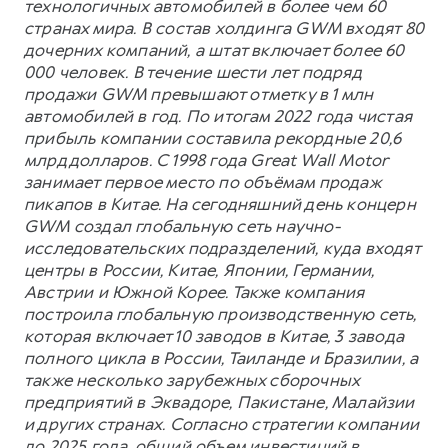
технологичных автомобилей в более чем 60
странах мира. В состав холдинга GWM входят 80
дочерних компаний, а штат включает более 60
000 человек. В течение шести лет подряд
продажи GWM превышают отметку в 1 млн
автомобилей в год. По итогам 2022 года чистая
прибыль компании составила рекордные 20,6
млрд долларов. С 1998 года Great Wall Motor
занимает первое место по объёмам продаж
пикапов в Китае. На сегодняшний день концерн
GWM создал глобальную сеть научно-
исследовательских подразделений, куда входят
центры в России, Китае, Японии, Германии,
Австрии и Южной Корее. Также компания
построила глобальную производственную сеть,
которая включает 10 заводов в Китае, 3 завода
полного цикла в России, Таиланде и Бразилии, а
также несколько зарубежных сборочных
предприятий в Эквадоре, Пакистане, Малайзии
и других странах. Согласно стратегии компании
до 2025 года, общий объем инвестиций в