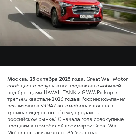
Тест-драйв
СЕРВИСНОЕ ОБСЛУЖИВАНИЕ
О дилере
Трейд-ин
Нулевое ТО
Наша команда
H7
H9
Программа «Помощь на дороге»
Контакты
от 3 799 000 ₽
от 4 799 000 ₽
КРЕДИТ И СТРАХОВАНИЕ
Регламенты технического обслуживания
Кредитный калькулятор
Электронный ПТС
Страхование
Кредит
ПОДДЕРЖКА
GWM Безопасность
Москва, 25 октября 2023 года
. Great Wall Motor
сообщает о результатах продаж автомобилей
КОРПОРАТИВНЫМ КЛИЕНТАМ
Гарантия HAVAL
под брендами HAVAL, TANK и GWM Pickup в
Для малого бизнеса
Мобильное приложение GWM
третьем квартале 2023 года в России: компания
реализовала 39 942 автомобиля и вошла в
Корпоративным клиентам
Программа «HAVAL Защита+»
тройку лидеров по объему продаж на
Крупным корпоративным клиентам
Руководства по эксплуатации
российском рынке.¹ С начала года совокупные
продажи автомобилей всех марок Great Wall
Система управления автопарком
Подписки
Motor составили более 84 500 штук.