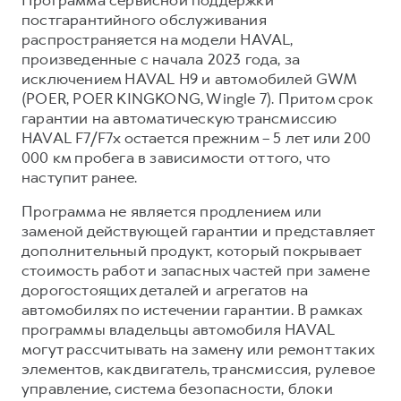
Сервис для корпоративных клиентов
постгарантийного обслуживания
HAVAL Лизинг
АКСЕССУАРЫ HAVAL
распространяется на модели HAVAL,
произведенные с начала 2023 года, за
Автомобильные аксессуары
исключением HAVAL H9 и автомобилей GWM
АКСЕССУАРЫ HAVAL
Коллекция PRO
(POER, POER KINGKONG, Wingle 7). Притом срок
гарантии на автоматическую трансмиссию
Автомобильные аксессуары
Коллекция Базовая
HAVAL F7/F7x остается прежним – 5 лет или 200
Коллекция PRO
Коллекция Детская
000 км пробега в зависимости от того, что
Коллекция Базовая
наступит ранее.
Коллекция Детская
Программа не является продлением или
заменой действующей гарантии и представляет
дополнительный продукт, который покрывает
стоимость работ и запасных частей при замене
дорогостоящих деталей и агрегатов на
автомобилях по истечении гарантии. В рамках
программы владельцы автомобиля HAVAL
могут рассчитывать на замену или ремонт таких
элементов, как двигатель, трансмиссия, рулевое
управление, система безопасности, блоки