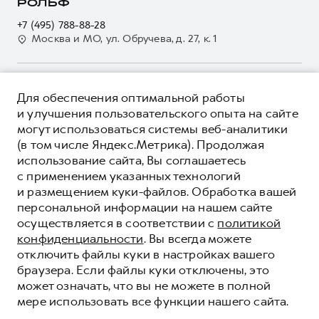
О дилере
РОЛЬФ
Электронный ПТС
Кредит
Наша команда
+7 (495) 788-88-28
GWM Безопасность
Для малого бизнеса
Москва и МО, ул. Обручева, д. 27, к. 1
Контакты
Гарантия HAVAL
Корпоративным клиентам
Мобильное приложение GWM
Крупным корпоративным клиентам
О ПРОДУКТЕ
Программа «HAVAL Защита+»
Для обеспечения оптимальной работы
Система управления автопарком
КРЕДИТНЫЕ ПРОГРАММЫ
и улучшения пользовательского опыта на сайте
Руководства по эксплуатации
Сервис для корпоративных клиентов
могут использоваться системы веб-аналитики
ЦЕНЫ И ВЫГОДЫ
Подписки
(в том числе Яндекс.Метрика). Продолжая
HAVAL Лизинг
ЮРИДИЧЕСКАЯ ИНФОРМАЦИЯ
использование сайта, Вы соглашаетесь
Автомобильные аксессуары
Автомобильные аксессуары
Вся представленная на сайте информация, касающаяся
с применением указанных технологий
Коллекция PRO
автомобилей и сервисного обслуживания, носит
Коллекция PRO
и размещением куки-файлов. Обработка вашей
информационный характер и не является публичной офертой.
****На некоторых автомобилях HAVAL может отсутствовать
персональной информации на нашем сайте
Коллекция Базовая
Показать все
Коллекция Базовая
Все цены, указанные на данном сайте, носят информационный
система / устройство вызова экстренных оперативных служб
осуществляется в соответствии с
политикой
характер и являются максимально рекомендуемыми
Коллекция Детская
(блок ЭРА-ГЛОНАСС).
Коллекция Детская
розничными ценами по расчетам дистрибьютора (ООО «Грейт
конфиденциальности
. Вы всегда можете
Волл Мотор Рус»). Для получения подробной информации
© 2026 ООО «Грейт Волл Мотор Рус»
отключить файлы куки в настройках вашего
просьба обращаться к ближайшему официальному дилеру ООО
браузера. Если файлы куки отключены, это
© 2026 АО «РОЛЬФ»
«Грейт Волл Мотор Рус» либо по телефону Горячей линии 8 (800)
может означать, что вы не можете в полной
Политика конфиденциальности
511-59-86, либо на сайте. Опубликованная на данном сайте
мере использовать все функции нашего сайта.
информация может быть изменена в любое время без
Юридическая информация
предварительного уведомления.