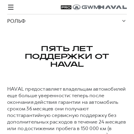
РОЛЬФ
ПЯТЬ ЛЕТ
ПОДДЕРЖКИ ОТ
Модели
Покупателям
Владельцам
Спецпредложения
О дилере
HAVAL
ВЫБОР И ПОКУПКА
СЕРВИС
СПЕЦПРЕДЛОЖЕНИЯ
БРЕНД HAVAL
HAVAL предоставляет владельцам автомобилей
Автомобили в наличии
Все о сервисе
Покупателям
О бренде
еще больше уверенности: теперь после
окончания действия гарантии на автомобиль
Конфигуратор HAVAL
Запись на сервис
Владельцам
Новости
сроком 36 месяцев они получают
H3
Аксессуары HAVAL
Моторное масло
О GWM
H5
постгарантийную сервисную поддержку без
от 2 499 000 ₽
от 4 049 000 ₽
дополнительных расходов в течение 24 месяцев
Каталоги и прайс-листы
Стоимость ТО
или по достижении пробега в 150 000 км (в
Программа «HAVAL Защита+»
ИНФОРМАЦИЯ О ДИЛЕРЕ