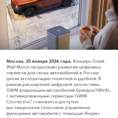
Тест-драйв
СЕРВИСНОЕ ОБСЛУЖИВАНИЕ
О дилере
Трейд-ин
Нулевое ТО
Наша команда
H7
H9
Программа «Помощь на дороге»
Контакты
от 3 799 000 ₽
от 4 799 000 ₽
КРЕДИТ И СТРАХОВАНИЕ
Регламенты технического обслуживания
Кредитный калькулятор
Электронный ПТС
Страхование
Кредит
ПОДДЕРЖКА
Москва, 20 января 2026 года.
Концерн Great
Wall Motor продолжает развитие цифровых
GWM Безопасность
сервисов для своих автомобилей в России,
КОРПОРАТИВНЫМ КЛИЕНТАМ
Гарантия HAVAL
делая эксплуатацию понятной и удобной. В
рамках расширения цифровой экосистемы
Для малого бизнеса
Мобильное приложение GWM
GWM владельцам автомобилей брендов HAVAL,
Корпоративным клиентам
Программа «HAVAL Защита+»
с активированными сервисами GWM
Connection¹ становится доступно
Крупным корпоративным клиентам
Руководства по эксплуатации
дистанционное голосовое управление
Система управления автопарком
Подписки
функциями автомобиля с помощью Яндекс