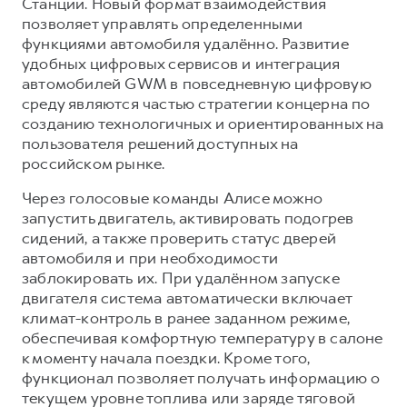
Сервис для корпоративных клиентов
Станции. Новый формат взаимодействия
позволяет управлять определенными
HAVAL Лизинг
АКСЕССУАРЫ HAVAL
функциями автомобиля удалённо. Развитие
Автомобильные аксессуары
удобных цифровых сервисов и интеграция
автомобилей GWM в повседневную цифровую
АКСЕССУАРЫ HAVAL
Коллекция PRO
среду являются частью стратегии концерна по
Автомобильные аксессуары
Коллекция Базовая
созданию технологичных и ориентированных на
пользователя решений доступных на
Коллекция PRO
Коллекция Детская
российском рынке.
Коллекция Базовая
Через голосовые команды Алисе можно
Коллекция Детская
запустить двигатель, активировать подогрев
сидений, а также проверить статус дверей
автомобиля и при необходимости
заблокировать их. При удалённом запуске
двигателя система автоматически включает
климат-контроль в ранее заданном режиме,
обеспечивая комфортную температуру в салоне
к моменту начала поездки. Кроме того,
функционал позволяет получать информацию о
текущем уровне топлива или заряде тяговой