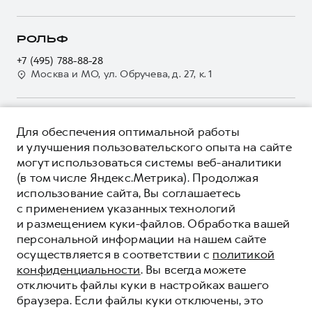
Программа «Помощь на дороге»
Кредитный калькулятор
О GWM
Регламенты технического обслуживания
Страхование
О дилере
РОЛЬФ
Электронный ПТС
Кредит
Наша команда
+7 (495) 788-88-28
GWM Безопасность
Для малого бизнеса
Москва и МО, ул. Обручева, д. 27, к. 1
Контакты
Гарантия HAVAL
Корпоративным клиентам
Мобильное приложение GWM
Крупным корпоративным клиентам
О ПРОДУКТЕ
Программа «HAVAL Защита+»
Для обеспечения оптимальной работы
Система управления автопарком
КРЕДИТНЫЕ ПРОГРАММЫ
и улучшения пользовательского опыта на сайте
Руководства по эксплуатации
Сервис для корпоративных клиентов
могут использоваться системы веб-аналитики
ЦЕНЫ И ВЫГОДЫ
Подписки
(в том числе Яндекс.Метрика). Продолжая
HAVAL Лизинг
ЮРИДИЧЕСКАЯ ИНФОРМАЦИЯ
использование сайта, Вы соглашаетесь
Автомобильные аксессуары
Автомобильные аксессуары
Вся представленная на сайте информация, касающаяся
с применением указанных технологий
Коллекция PRO
автомобилей и сервисного обслуживания, носит
Коллекция PRO
и размещением куки-файлов. Обработка вашей
информационный характер и не является публичной офертой.
****На некоторых автомобилях HAVAL может отсутствовать
персональной информации на нашем сайте
Коллекция Базовая
Показать все
Коллекция Базовая
Все цены, указанные на данном сайте, носят информационный
система / устройство вызова экстренных оперативных служб
осуществляется в соответствии с
политикой
характер и являются максимально рекомендуемыми
Коллекция Детская
(блок ЭРА-ГЛОНАСС).
Коллекция Детская
розничными ценами по расчетам дистрибьютора (ООО «Грейт
конфиденциальности
. Вы всегда можете
Волл Мотор Рус»). Для получения подробной информации
© 2026 ООО «Грейт Волл Мотор Рус»
отключить файлы куки в настройках вашего
просьба обращаться к ближайшему официальному дилеру ООО
браузера. Если файлы куки отключены, это
© 2026 АО «РОЛЬФ»
«Грейт Волл Мотор Рус» либо по телефону Горячей линии 8 (800)