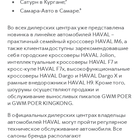
Сервис для корпоративных клиентов
Сатурн в Кургане;⁵
Самара-Авто в Самаре.⁶
HAVAL Лизинг
АКСЕССУАРЫ HAVAL
Автомобильные аксессуары
Во всех дилерских центрах уже представлена
АКСЕССУАРЫ HAVAL
Коллекция PRO
новинка в линейке автомобилей HAVAL –
практичный семейный кроссовер HAVAL M6, а
Автомобильные аксессуары
Коллекция Базовая
также клиентам доступны зарекомендовавшие
Коллекция PRO
Коллекция Детская
себя городские кроссоверы HAVAL Jolion,
Коллекция Базовая
интеллектуальные кроссоверы HAVAL F7 и
кросс-купе HAVAL F7x, высокофункциональные
Коллекция Детская
кроссоверы HAVAL Dargo и HAVAL Dargo X и
рамные внедорожники HAVAL H9. Кроме того,
шоурумы осуществляют продажи и
обслуживание выносливых пикапов GWM POER
и GWM POER KINGKONG.
В официальных дилерских центрах владельцы
автомобилей HAVAL могут пройти регулярное
техническое обслуживание автомобиля. Все
салоны бренда располагают