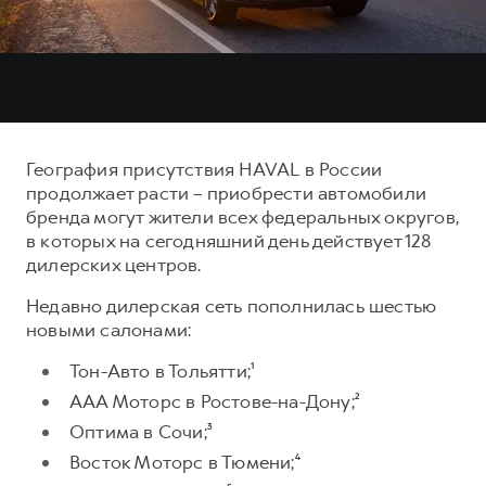
Тест-драйв
СЕРВИСНОЕ ОБСЛУЖИВАНИЕ
О дилере
Трейд-ин
Нулевое ТО
Наша команда
H7
H9
Программа «Помощь на дороге»
Контакты
от 3 799 000 ₽
от 4 799 000 ₽
КРЕДИТ И СТРАХОВАНИЕ
Регламенты технического обслуживания
География присутствия HAVAL в России
Кредитный калькулятор
Электронный ПТС
продолжает расти – приобрести автомобили
Страхование
бренда могут жители всех федеральных округов,
в которых на сегодняшний день действует 128
Кредит
ПОДДЕРЖКА
дилерских центров.
GWM Безопасность
Недавно дилерская сеть пополнилась шестью
КОРПОРАТИВНЫМ КЛИЕНТАМ
Гарантия HAVAL
новыми салонами:
Для малого бизнеса
Мобильное приложение GWM
Тон-Авто в Тольятти;¹
Корпоративным клиентам
Программа «HAVAL Защита+»
ААА Моторс в Ростове-на-Дону;²
Крупным корпоративным клиентам
Руководства по эксплуатации
Оптима в Сочи;³
Система управления автопарком
Подписки
Восток Моторс в Тюмени;⁴