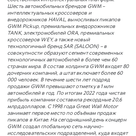
Шесть автомобильных брендов GWM –
интеллектуальных кроссоверов и
внедорожников HAVAL, выносливых пикапов
GWM Pickup, премиальных внедорожников
TANK, электромобилей ORA, премиальных
кроссоверов WEY, а также новый
технологичный бренд SAR (SALOON) – в
совокупности образуют сегмент современных
технологичных автомобилей в более чем 60
странах мира. В состав холдинга GWM входят 80
дочерних компаний, а штат включает более 60
000 человек. В течение шести лет подряд
продажи GWM превышают отметку в 1 млн
автомобилей в год. По итогам 2022 года чистая
прибыль компании составила рекордные 20,6
млрд долларов. С 1998 года Great Wall Motor
занимает первое место по объёмам продаж
пикапов в Китае. На сегодняшний день концерн
GWM создал глобальную сеть научно-
исследовательских подразделений, куда входят