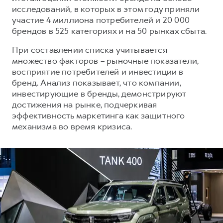
Сервис для корпоративных клиентов
исследований, в которых в этом году приняли
HAVAL Лизинг
АКСЕССУАРЫ HAVAL
участие 4 миллиона потребителей и 20 000
брендов в 525 категориях и на 50 рынках сбыта.
Автомобильные аксессуары
При составлении списка учитывается
АКСЕССУАРЫ HAVAL
Коллекция PRO
множество факторов – рыночные показатели,
Автомобильные аксессуары
Коллекция Базовая
восприятие потребителей и инвестиции в
Коллекция PRO
Коллекция Детская
бренд. Анализ показывает, что компании,
инвестирующие в бренды, демонстрируют
Коллекция Базовая
достижения на рынке, подчеркивая
Коллекция Детская
эффективность маркетинга как защитного
механизма во время кризиса.