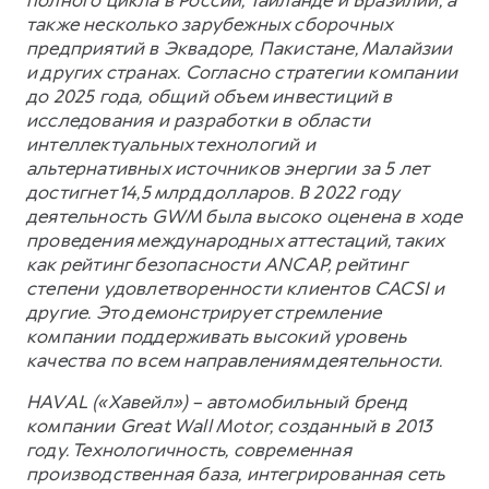
полного цикла в России, Таиланде и Бразилии, а
также несколько зарубежных сборочных
предприятий в Эквадоре, Пакистане, Малайзии
и других странах. Согласно стратегии компании
до 2025 года, общий объем инвестиций в
исследования и разработки в области
интеллектуальных технологий и
альтернативных источников энергии за 5 лет
достигнет 14,5 млрд долларов. В 2022 году
деятельность GWM была высоко оценена в ходе
проведения международных аттестаций, таких
как рейтинг безопасности ANCAP, рейтинг
степени удовлетворенности клиентов CACSI и
другие. Это демонстрирует стремление
компании поддерживать высокий уровень
качества по всем направлениям деятельности.
HAVAL («Хавейл») – автомобильный бренд
компании Great Wall Motor, созданный в 2013
году. Технологичность, современная
производственная база, интегрированная сеть