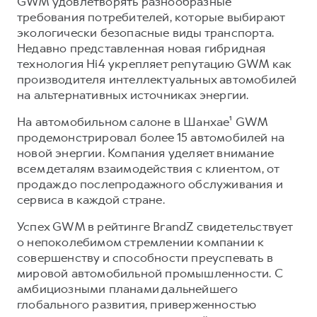
GWM удовлетворять разнообразные
требования потребителей, которые выбирают
экологически безопасные виды транспорта.
Недавно представленная новая гибридная
технология Hi4 укрепляет репутацию GWM как
производителя интеллектуальных автомобилей
на альтернативных источниках энергии.
На автомобильном салоне в Шанхае¹ GWM
продемонстрировал более 15 автомобилей на
новой энергии. Компания уделяет внимание
всем деталям взаимодействия с клиентом, от
продаж до послепродажного обслуживания и
сервиса в каждой стране.
Успех GWM в рейтинге BrandZ свидетельствует
о непоколебимом стремлении компании к
совершенству и способности преуспевать в
мировой автомобильной промышленности. С
амбициозными планами дальнейшего
глобального развития, приверженностью