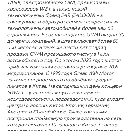
TANK, электромобилей ORA, премиальных
кроссоверов WEY, а также новый
технологичный бренд SAR (SALOON) – в
совокупности образуют сегмент современных
технологичных автомобилей в более чем 60
странах мира. В состав холдинга GWM входят 80
дочерних компаний, а штат включает более 60
000 человек. В течение шести лет подряд
продажи GWM превышают отметку в 1 млн
автомобилей в год. По итогам 2022 года чистая
прибыль компании составила рекордные 20,6
млрд долларов. С 1998 года Great Wall Motor
занимает первое место по объёмам продаж
пикапов в Китае. На сегодняшний день концерн
GWM создал глобальную сеть научно-
исследовательских подразделений, куда входят
центры в России, Китае, Японии, Германии,
Австрии и Южной Корее. Также компания
построила глобальную производственную сеть,
которая включает 10 заводов в Китае, 3 завода