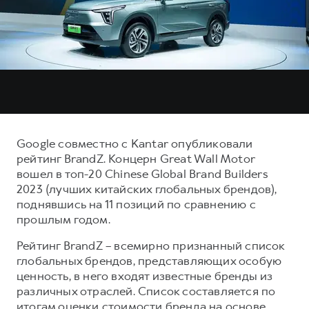
Тест-драйв
СЕРВИСНОЕ ОБСЛУЖИВАНИЕ
О дилере
Трейд-ин
Нулевое ТО
Наша команда
H7
H9
Программа «Помощь на дороге»
Контакты
от 3 799 000 ₽
от 4 799 000 ₽
КРЕДИТ И СТРАХОВАНИЕ
Регламенты технического обслуживания
Кредитный калькулятор
Электронный ПТС
Страхование
Google совместно c Kantar опубликовали
Кредит
ПОДДЕРЖКА
рейтинг BrandZ. Концерн Great Wall Motor
вошел в топ-20 Chinese Global Brand Builders
GWM Безопасность
2023 (лучших китайских глобальных брендов),
КОРПОРАТИВНЫМ КЛИЕНТАМ
Гарантия HAVAL
поднявшись на 11 позиций по сравнению с
прошлым годом.
Для малого бизнеса
Мобильное приложение GWM
Корпоративным клиентам
Программа «HAVAL Защита+»
Рейтинг BrandZ – всемирно признанный список
глобальных брендов, представляющих особую
Крупным корпоративным клиентам
Руководства по эксплуатации
ценность, в него входят известные бренды из
Система управления автопарком
Подписки
различных отраслей. Список составляется по
итогам оценки стоимости бренда на основе