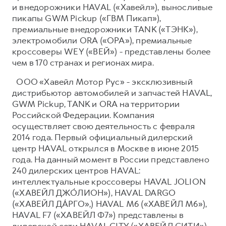
и внедорожники HAVAL («Хавейл»), выносливые
пикапы GWM Pickup («ГВМ Пикап»),
премиальные внедорожники TANK («ТЭНК»),
электромобили ORA («ОРА»), премиальные
кроссоверы WEY («ВЕЙ») - представлены более
чем в 170 странах и регионах мира.
ООО «Хавейл Мотор Рус» - эксклюзивный
дистрибьютор автомобилей и запчастей HAVAL,
GWM Pickup, TANK и ORA на территории
Российской Федерации. Компания
осуществляет свою деятельность с февраля
2014 года. Первый официальный дилерский
центр HAVAL открылся в Москве в июне 2015
года. На данный момент в России представлено
240 дилерских центров HAVAL:
интеллектуальные кроссоверы HAVAL JOLION
(«ХАВЕЙЛ ДЖО́ЛИОН»), HAVAL DARGO
(«ХАВЕЙЛ ДА́РГО»,) HAVAL М6 («ХАВЕЙЛ M6»),
HAVAL F7 («ХАВЕЙЛ Ф7») представлены в
дилерской сети HAVAL CITY («ХАВЕЙЛ СИТИ»),