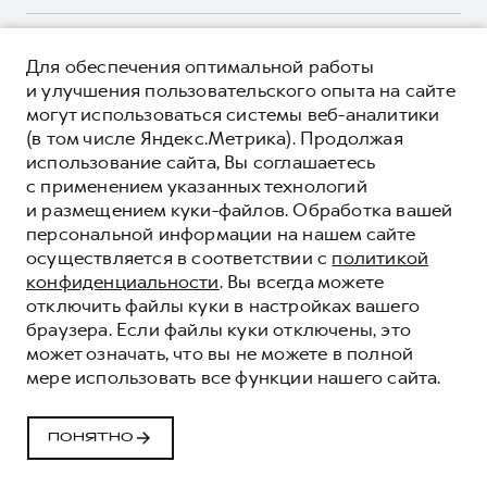
Корпоративным клиентам
Мобильное приложение GWM
Крупным корпоративным клиентам
О ПРОДУКТЕ
Программа «HAVAL Защита+»
Для обеспечения оптимальной работы
Система управления автопарком
КРЕДИТНЫЕ ПРОГРАММЫ
и улучшения пользовательского опыта на сайте
Руководства по эксплуатации
Сервис для корпоративных клиентов
могут использоваться системы веб-аналитики
ЦЕНЫ И ВЫГОДЫ
Подписки
(в том числе Яндекс.Метрика). Продолжая
HAVAL Лизинг
ЮРИДИЧЕСКАЯ ИНФОРМАЦИЯ
использование сайта, Вы соглашаетесь
Автомобильные аксессуары
Автомобильные аксессуары
Вся представленная на сайте информация, касающаяся
с применением указанных технологий
Коллекция PRO
автомобилей и сервисного обслуживания, носит
Коллекция PRO
и размещением куки-файлов. Обработка вашей
информационный характер и не является публичной офертой.
****На некоторых автомобилях HAVAL может отсутствовать
персональной информации на нашем сайте
Коллекция Базовая
Показать все
Коллекция Базовая
Все цены, указанные на данном сайте, носят информационный
система / устройство вызова экстренных оперативных служб
осуществляется в соответствии с
политикой
характер и являются максимально рекомендуемыми
Коллекция Детская
(блок ЭРА-ГЛОНАСС).
Коллекция Детская
розничными ценами по расчетам дистрибьютора (ООО «Грейт
конфиденциальности
. Вы всегда можете
Волл Мотор Рус»). Для получения подробной информации
© 2026 ООО «Грейт Волл Мотор Рус»
отключить файлы куки в настройках вашего
просьба обращаться к ближайшему официальному дилеру ООО
браузера. Если файлы куки отключены, это
© 2026 АО «РОЛЬФ»
«Грейт Волл Мотор Рус» либо по телефону Горячей линии 8 (800)
может означать, что вы не можете в полной
Политика конфиденциальности
511-59-86, либо на сайте. Опубликованная на данном сайте
мере использовать все функции нашего сайта.
информация может быть изменена в любое время без
Юридическая информация
предварительного уведомления.
Сделано в ПЕРКС
ПОНЯТНО