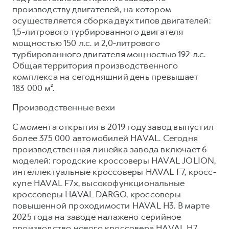
Сервис для корпоративных клиентов
производству двигателей, на котором
HAVAL Лизинг
АКСЕССУАРЫ HAVAL
осуществляется сборка двух типов двигателей:
1,5-литрового турбированного двигателя
Автомобильные аксессуары
мощностью 150 л.с. и 2,0-литрового
АКСЕССУАРЫ HAVAL
Коллекция PRO
турбированного двигателя мощностью 192 л.с.
Общая территория производственного
Автомобильные аксессуары
Коллекция Базовая
комплекса на сегодняшний день превышает
Коллекция PRO
Коллекция Детская
183 000 м².
Коллекция Базовая
Производственные вехи
Коллекция Детская
С момента открытия в 2019 году завод выпустил
более 375 000 автомобилей HAVAL. Сегодня
производственная линейка завода включает 6
моделей: городские кроссоверы HAVAL JOLION,
интеллектуальные кроссоверы HAVAL F7, кросс-
купе HAVAL F7x, высокофункциональные
кроссоверы HAVAL DARGO, кроссоверы
повышенной проходимости HAVAL H3. В марте
2025 года на заводе налажено серийное
производство нового кроссовера HAVAL H7.