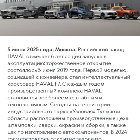
Тест-драйв
СЕРВИСНОЕ ОБСЛУЖИВАНИЕ
О дилере
Трейд-ин
Нулевое ТО
Наша команда
H7
H9
Программа «Помощь на дороге»
Контакты
от 3 799 000 ₽
от 4 799 000 ₽
КРЕДИТ И СТРАХОВАНИЕ
Регламенты технического обслуживания
5 июня 2025 года, Москва.
Российский завод
Кредитный калькулятор
Электронный ПТС
HAVAL отмечает 6 лет со дня запуска в
Страхование
эксплуатацию: торжественное открытие
состоялось 5 июня 2019 года. Первой моделью,
Кредит
ПОДДЕРЖКА
сошедшей с конвейера, стал интеллектуальный
GWM Безопасность
кроссовер HAVAL F7. С каждым годом
производственный комплекс HAVAL
КОРПОРАТИВНЫМ КЛИЕНТАМ
Гарантия HAVAL
становился все более масштабным и
Для малого бизнеса
Мобильное приложение GWM
технологичным. Сегодня на территории
Корпоративным клиентам
Программа «HAVAL Защита+»
индустриального парка «Узловая» Тульской
области расположены производственные цеха
Крупным корпоративным клиентам
Руководства по эксплуатации
штамповки, сварки, окраски и сборки, а также
Система управления автопарком
Подписки
цех по изготовлению автокомпонентов. В 2024
году состоялось открытие завода по